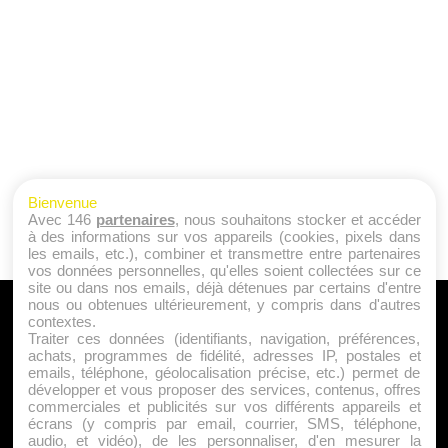
Bienvenue
Avec 146
partenaires
, nous souhaitons stocker et accéder
à des informations sur vos appareils (cookies, pixels dans
les emails, etc.), combiner et transmettre entre partenaires
vos données personnelles, qu'elles soient collectées sur ce
site ou dans nos emails, déjà détenues par certains d'entre
nous ou obtenues ultérieurement, y compris dans d'autres
A PROPOS
contextes.
Traiter ces données (identifiants, navigation, préférences,
Qui sommes nous ?
achats, programmes de fidélité, adresses IP, postales et
emails, téléphone, géolocalisation précise, etc.) permet de
Mentions Légales
développer et vous proposer des services, contenus, offres
Publicité
commerciales et publicités sur vos différents appareils et
écrans (y compris par email, courrier, SMS, téléphone,
Politique de Cookies
audio, et vidéo), de les personnaliser, d'en mesurer la