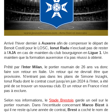
Arrivé l'hiver dernier à
Auxerre
afin de compenser le départ de
Benoit Costil pour le LOSC,
Ionut Radu
n'excluait pas de rester
à l'
AJA
en cas de maintien du club bourguignon en
Ligue 1
. Un
maintien que la formation auxerroise n'a pas réussi à obtenir.
Prêté par l'
Inter Milan
, le portier roumain de 26 ans va donc
faire son retour en Italie. Un retour qui ne devrait être que
provisoire. N'entrant pas dans les plans de Simone Inzaghi,
Ionut Radu dont le contrat court jusqu'en juin 2024 à l'Inter, a été
prié de se trouver un nouveau club. Et un retour en France n'est
pas à exclure.
Selon nos informations, le
Stade Brestois
garde un oeil sur le
portier roumain. Dans l'incertitude concernant
Marco Bizot
à
qui il ne reste qu'une année de contrat,
Brest
a coché le nom de