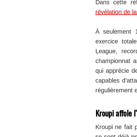
Dans cette ré
révélation de 
À seulement 1
exercice tota
League, recor
championnat an
qui apprécie de
capables d’atta
régulièrement 
Kroupi affole l
Kroupi ne fait
se sont déjà p