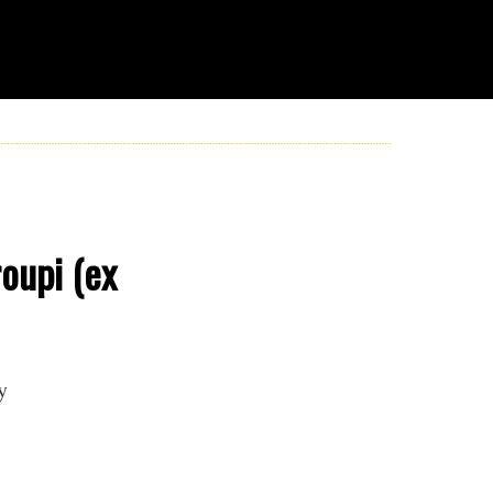
roupi (ex
y