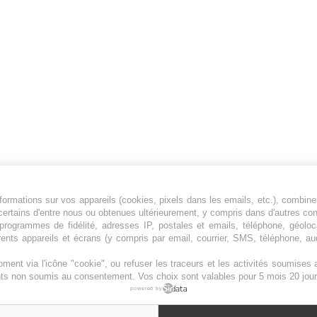
ormations sur vos appareils (cookies, pixels dans les emails, etc.), combine
Jeunesfooteux est un média sportif qui traite
certains d'entre nous ou obtenues ultérieurement, y compris dans d'autres co
principalement de l'actualité de la Ligue 1 et
, programmes de fidélité, adresses IP, postales et emails, téléphone, géolo
rents appareils et écrans (y compris par email, courrier, SMS, téléphone, aud
des grosses actualités de la Ligue 2 et du
football étranger.
ment via l'icône "cookie", ou refuser les traceurs et les activités soumise
Plan du site
|
Syndication
|
Powered by WM
ents non soumis au consentement. Vos choix sont valables pour 5 mois 20 jour
powered by