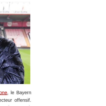
lone
, le Bayern
teur offensif.