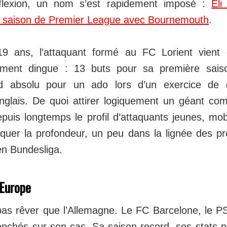
flexion, un nom s’est rapidement imposé :
Eli
la saison de Premier League avec Bournemouth
.
9 ans, l’attaquant formé au FC Lorient vient
lement dingue : 13 buts pour sa première sai
d absolu pour un ado lors d’un exercice de 
glais. De quoi attirer logiquement un géant co
puis longtemps le profil d’attaquants jeunes, mobi
quer la profondeur, un peu dans la lignée des profi
en Bundesliga.
'Europe
 pas rêver que l’Allemagne. Le FC Barcelone, le P
enchés sur son cas. Sa saison record, ses stats 