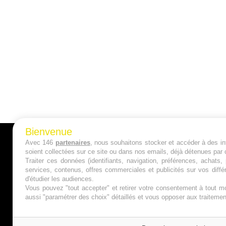
Bienvenue
Avec 146
partenaires
, nous souhaitons stocker et accéder à des inf
A PROPOS
soient collectées sur ce site ou dans nos emails, déjà détenues par 
Traiter ces données (identifiants, navigation, préférences, achats
Qui sommes nous ?
services, contenus, offres commerciales et publicités sur vos diffé
d'étudier les audiences.
Mentions Légales
Vous pouvez "tout accepter" et retirer votre consentement à tout mo
aussi "paramétrer des choix" détaillés et vous opposer aux traitem
Publicité
Politique de Cookies