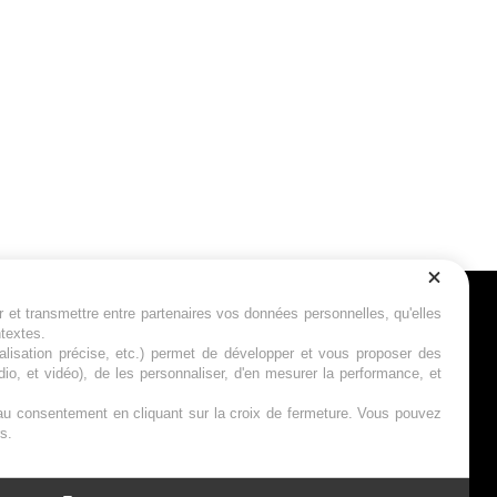
r et transmettre entre partenaires vos données personnelles, qu'elles
Suivez-nous
ntextes.
calisation précise, etc.) permet de développer et vous proposer des
io, et vidéo), de les personnaliser, d'en mesurer la performance, et
s au consentement en cliquant sur la croix de fermeture. Vous pouvez
s.