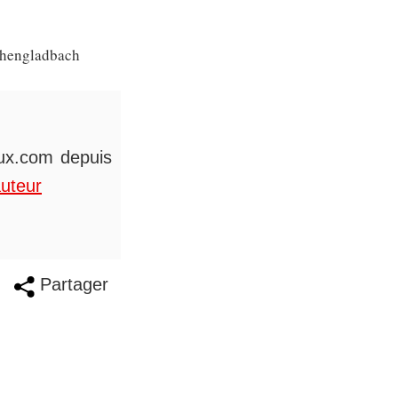
nchengladbach
eux.com depuis
auteur
Partager