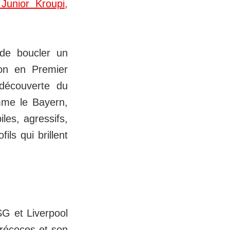
 Junior Kroupi,
 de boucler un
son en Premier
découverte du
mme le Bayern,
les, agressifs,
ls qui brillent
SG et Liverpool
précoces et son