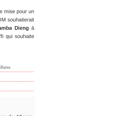
de mise pour un
OM souhaiterait
amba Dieng
à
i qui souhaite
llaise