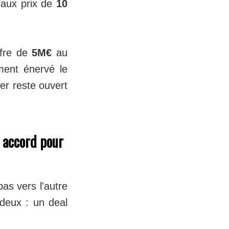
s aux prix de
10
ffre de
5M€
au
ment énervé le
er reste ouvert
n accord pour
as vers l'autre
 deux : un deal