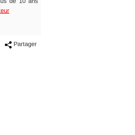
plus de 10 ans
teur
Partager