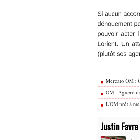
Si aucun accord
dénouement pos
pouvoir acter 
Lorient. Un at
(plutôt ses age
Mercato OM : Ol
OM : Aguerd de 
L'OM prêt à men
Justin Favre