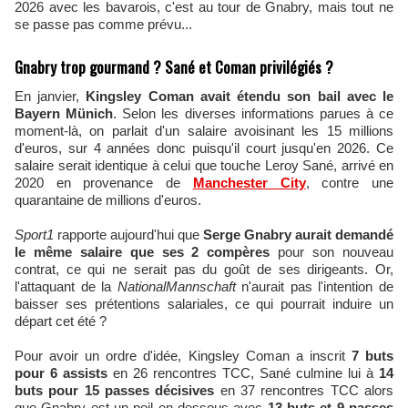
2026 avec les bavarois, c'est au tour de Gnabry, mais tout ne
se passe pas comme prévu...
Gnabry trop gourmand ? Sané et Coman privilégiés ?
En janvier,
Kingsley Coman avait étendu son bail avec le
Bayern Münich
. Selon les diverses informations parues à ce
moment-là, on parlait d'un salaire avoisinant les 15 millions
d'euros, sur 4 années donc puisqu'il court jusqu'en 2026. Ce
salaire serait identique à celui que touche Leroy Sané, arrivé en
2020 en provenance de
Manchester City
, contre une
quarantaine de millions d'euros.
Sport1
rapporte aujourd'hui que
Serge Gnabry aurait demandé
le même salaire que ses 2 compères
pour son nouveau
contrat, ce qui ne serait pas du goût de ses dirigeants. Or,
l'attaquant de la
NationalMannschaft
n'aurait pas l'intention de
baisser ses prétentions salariales, ce qui pourrait induire un
départ cet été ?
Pour avoir un ordre d'idée, Kingsley Coman a inscrit
7 buts
pour 6 assists
en 26 rencontres TCC, Sané culmine lui à
14
buts pour 15 passes décisives
en 37 rencontres TCC alors
que Gnabry est un poil en dessous avec
13 buts et 9 passes