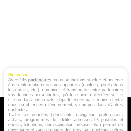
Bienvenue
Avec 146
partenaires
, nous souhaitons stocker et accéder
à des informations sur vos appareils (cookies, pixels dans
les emails, etc.), combiner et transmettre entre partenaires
vos données personnelles, qu'elles soient collectées sur ce
site ou dans nos emails, déjà détenues par certains d'entre
nous ou obtenues ultérieurement, y compris dans d'autres
A PROPOS
contextes.
Traiter ces données (identifiants, navigation, préférences,
Qui sommes nous ?
achats, programmes de fidélité, adresses IP, postales et
emails, téléphone, géolocalisation précise, etc.) permet de
Mentions Légales
développer et vous proposer des services, contenus, offres