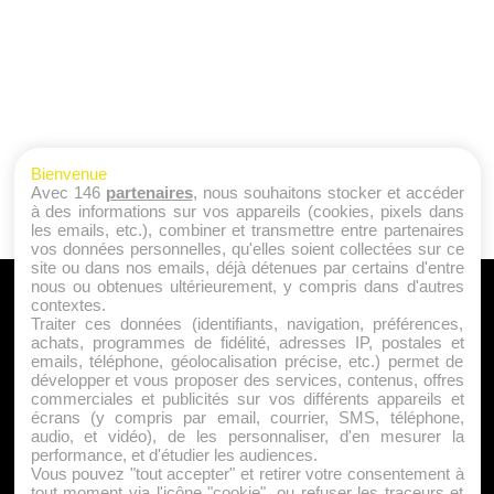
Bienvenue
Avec 146
partenaires
, nous souhaitons stocker et accéder
à des informations sur vos appareils (cookies, pixels dans
les emails, etc.), combiner et transmettre entre partenaires
vos données personnelles, qu'elles soient collectées sur ce
site ou dans nos emails, déjà détenues par certains d'entre
nous ou obtenues ultérieurement, y compris dans d'autres
A PROPOS
contextes.
Traiter ces données (identifiants, navigation, préférences,
Qui sommes nous ?
achats, programmes de fidélité, adresses IP, postales et
emails, téléphone, géolocalisation précise, etc.) permet de
Mentions Légales
développer et vous proposer des services, contenus, offres
Publicité
commerciales et publicités sur vos différents appareils et
écrans (y compris par email, courrier, SMS, téléphone,
Politique de Cookies
audio, et vidéo), de les personnaliser, d'en mesurer la
Contact
performance, et d'étudier les audiences.
Vous pouvez "tout accepter" et retirer votre consentement à
tout moment via l'icône "cookie", ou refuser les traceurs et