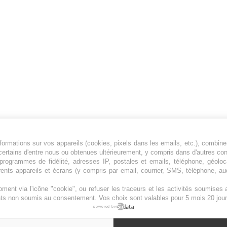
ormations sur vos appareils (cookies, pixels dans les emails, etc.), combine
Jeunesfooteux est un média sportif qui traite
certains d'entre nous ou obtenues ultérieurement, y compris dans d'autres co
principalement de l'actualité de la Ligue 1 et
, programmes de fidélité, adresses IP, postales et emails, téléphone, géolo
rents appareils et écrans (y compris par email, courrier, SMS, téléphone, aud
des grosses actualités de la Ligue 2 et du
football étranger.
ment via l'icône "cookie", ou refuser les traceurs et les activités soumise
Plan du site
|
Syndication
|
Powered by WM
ents non soumis au consentement. Vos choix sont valables pour 5 mois 20 jour
powered by