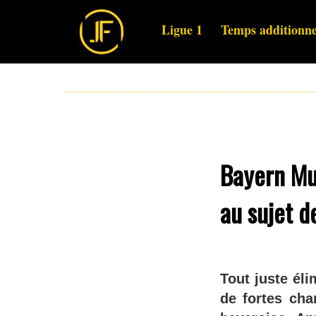
Ligue 1
Temps additionne
Bayern Mun
au sujet d
Tout juste éli
de fortes cha