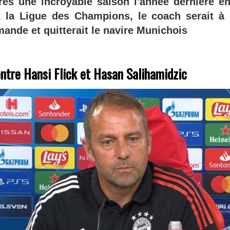
rès une incroyable saison l'année dernière e
 la Ligue des Champions, le coach serait à 
mande et quitterait le navire Munichois
ntre Hansi Flick et Hasan Salihamidzic