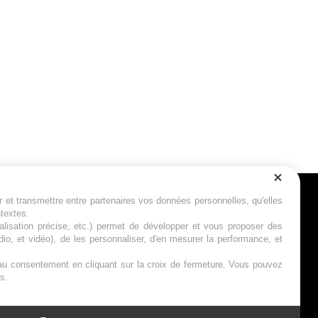
r et transmettre entre partenaires vos données personnelles, qu'elles
Suivez-nous
ntextes.
calisation précise, etc.) permet de développer et vous proposer des
io, et vidéo), de les personnaliser, d'en mesurer la performance, et
s au consentement en cliquant sur la croix de fermeture. Vous pouvez
s.