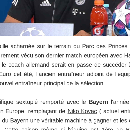
ille acharnée sur le terrain du Parc des Princes 
rement vécu son dernier match européen avec Han
, le coach allemand serait en passe de succéder
'Euro cet été, l'ancien entraîneur adjoint de l'équ
nouvel entraîneur principal de la sélection.
fique sextuplé remporté avec le
Bayern
l'année
en Europe, remplaçant de
Niko Kovac
( actuel ent
it du Bayern une véritable machine à gagner et les 
. Cette saison même si l'équipe est 1ère de B