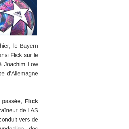
hier, le Bayern
si Flick sur le
 à Joachim Low
ipe d'Allemagne
 passée,
Flick
raîneur de l'AS
conduit vers de
undesliga,
des