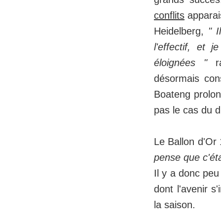
conflits
apparais
Heidelberg,
" 
l'effectif, et
éloignées "
r
désormais con
Boateng prolong
pas le cas du di
Le Ballon d'Or 
pense que c'éta
Il y a donc peu
dont l'avenir s
la saison.