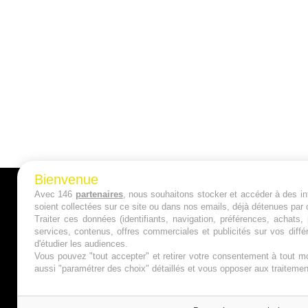
Bienvenue
Avec 146
partenaires
, nous souhaitons stocker et accéder à des inf
A PROPOS
soient collectées sur ce site ou dans nos emails, déjà détenues par 
Traiter ces données (identifiants, navigation, préférences, achats
Qui sommes nous ?
services, contenus, offres commerciales et publicités sur vos diffé
d'étudier les audiences.
Mentions Légales
Vous pouvez "tout accepter" et retirer votre consentement à tout mo
aussi "paramétrer des choix" détaillés et vous opposer aux traitem
Publicité
Politique de Cookies