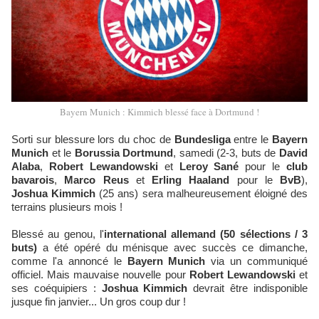
Bayern Munich : Kimmich blessé face à Dortmund !
Sorti sur blessure lors du choc de
Bundesliga
entre le
Bayern
Munich
et le
Borussia Dortmund
, samedi (2-3, buts de
David
Alaba
,
Robert Lewandowski
et
Leroy Sané
pour le
club
bavarois
,
Marco Reus
et
Erling Haaland
pour le
BvB
),
Joshua Kimmich
(25 ans) sera malheureusement éloigné des
terrains plusieurs mois !
Blessé au genou, l'
international allemand (50 sélections / 3
buts)
a été opéré du ménisque avec succès ce dimanche,
comme l'a annoncé le
Bayern Munich
via un communiqué
officiel. Mais mauvaise nouvelle pour
Robert Lewandowski
et
ses coéquipiers :
Joshua Kimmich
devrait être indisponible
jusque fin janvier... Un gros coup dur !