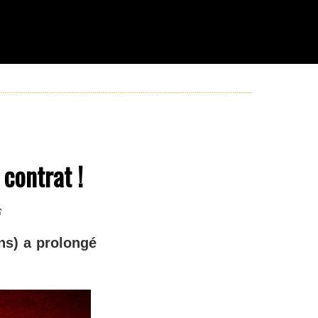
contrat !
F
ans) a prolongé