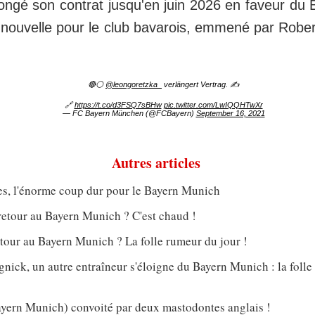
longé son contrat jusqu'en juin 2026 en faveur du
 nouvelle pour le club bavarois, emmené par Rob
🔴⚪
@leongoretzka_
verlängert Vertrag. ✍️
🔗
https://t.co/d3FSQ7sBHw
pic.twitter.com/LwIQQHTwXr
— FC Bayern München (@FCBayern)
September 16, 2021
Autres articles
s, l'énorme coup dur pour le Bayern Munich
retour au Bayern Munich ? C'est chaud !
tour au Bayern Munich ? La folle rumeur du jour !
nick, un autre entraîneur s'éloigne du Bayern Munich : la foll
ern Munich) convoité par deux mastodontes anglais !