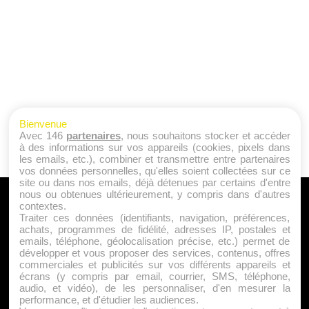
Bienvenue
Avec 146
partenaires
, nous souhaitons stocker et accéder
à des informations sur vos appareils (cookies, pixels dans
les emails, etc.), combiner et transmettre entre partenaires
vos données personnelles, qu'elles soient collectées sur ce
site ou dans nos emails, déjà détenues par certains d'entre
nous ou obtenues ultérieurement, y compris dans d'autres
A PROPOS
contextes.
Traiter ces données (identifiants, navigation, préférences,
Qui sommes nous ?
achats, programmes de fidélité, adresses IP, postales et
emails, téléphone, géolocalisation précise, etc.) permet de
Mentions Légales
développer et vous proposer des services, contenus, offres
Publicité
commerciales et publicités sur vos différents appareils et
écrans (y compris par email, courrier, SMS, téléphone,
Politique de Cookies
audio, et vidéo), de les personnaliser, d'en mesurer la
Contact
performance, et d'étudier les audiences.