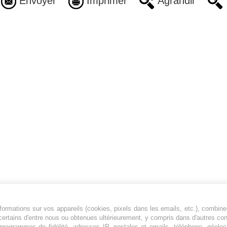
Envoyer
Imprimer
Agrandir
ormations sur vos appareils (cookies, pixels dans les emails, etc.), combine
Jeunesfooteux est un média sportif qui traite
certains d'entre nous ou obtenues ultérieurement, y compris dans d'autres co
principalement de l'actualité de la Ligue 1 et
, programmes de fidélité, adresses IP, postales et emails, téléphone, géolo