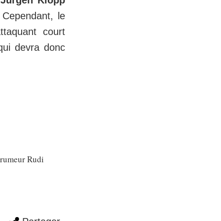
r
Jurgen Klopp
. Cependant, le
ttaquant court
qui devra donc
e rumeur Rudi