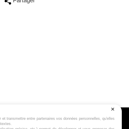
Partager
r et transmettre entre partenaires vos données personnelles, qu'elles
Suivez-nous
ntextes.
calisation précise, etc.) permet de développer et vous proposer des