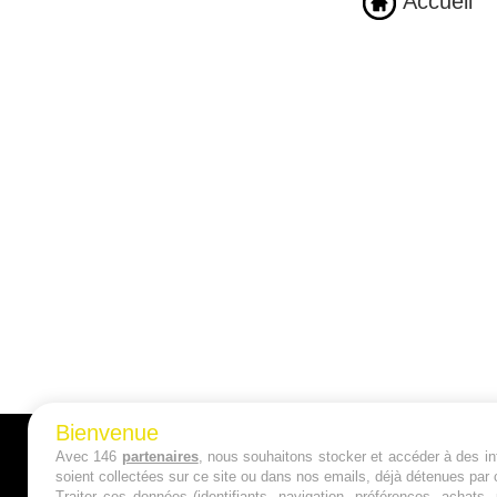
Accueil
Bienvenue
Avec 146
partenaires
, nous souhaitons stocker et accéder à des inf
A PROPOS
soient collectées sur ce site ou dans nos emails, déjà détenues par 
Traiter ces données (identifiants, navigation, préférences, achats