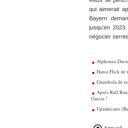
Reds se pench
qui aimerait ap
Bayern demand
jusqu'en 2023
négocier serrée
Alphonso Davie
Hansi Flick de 
Guardiola de re
Après Ralf Rang
Garcia !
Upamecano (Bay