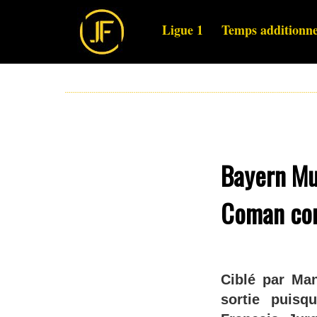
Ligue 1
Temps additionne
Bayern Mun
Coman con
Ciblé par Man
sortie puisqu