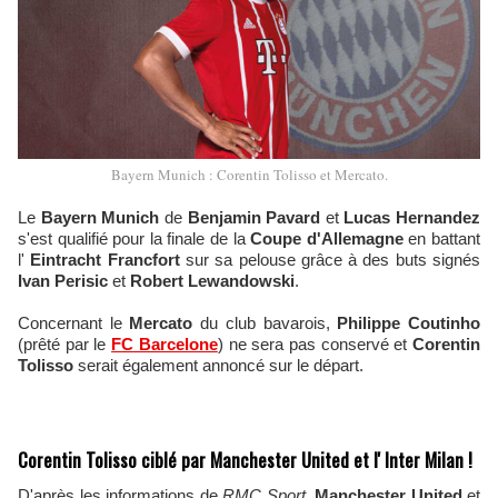
Bayern Munich : Corentin Tolisso et Mercato.
Le
Bayern Munich
de
Benjamin Pavard
et
Lucas Hernandez
s'est qualifié pour la finale de la
Coupe d'Allemagne
en battant
l'
Eintracht Francfort
sur sa pelouse grâce à des buts signés
Ivan Perisic
et
Robert Lewandowski
.
Concernant le
Mercato
du club bavarois,
Philippe Coutinho
(prêté par le
FC Barcelone
) ne sera pas conservé et
Corentin
Tolisso
serait également annoncé sur le départ.
Corentin Tolisso ciblé par Manchester United et l' Inter Milan !
D'après les informations de
RMC Sport
,
Manchester United
et