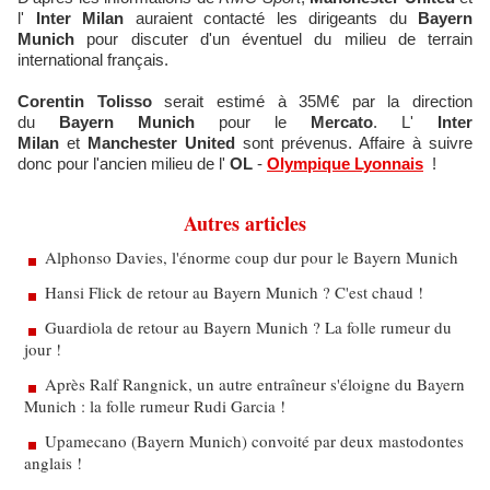
l'
Inter Milan
auraient contacté les dirigeants du
Bayern
Munich
pour discuter d'un éventuel du milieu de terrain
international français.
Corentin Tolisso
serait estimé à 35M€ par la direction
du
Bayern Munich
pour le
Mercato
. L'
Inter
Milan
et
Manchester United
sont prévenus. Affaire à suivre
donc pour l'ancien milieu de l'
OL
-
Olympique Lyonnais
!
Autres articles
Alphonso Davies, l'énorme coup dur pour le Bayern Munich
Hansi Flick de retour au Bayern Munich ? C'est chaud !
Guardiola de retour au Bayern Munich ? La folle rumeur du
jour !
Après Ralf Rangnick, un autre entraîneur s'éloigne du Bayern
Munich : la folle rumeur Rudi Garcia !
Upamecano (Bayern Munich) convoité par deux mastodontes
anglais !