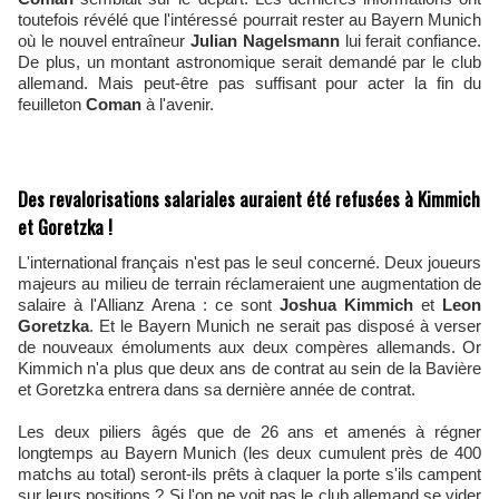
toutefois révélé que l'intéressé pourrait rester au Bayern Munich
où le nouvel entraîneur
Julian Nagelsmann
lui ferait confiance.
De plus, un montant astronomique serait demandé par le club
allemand. Mais peut-être pas suffisant pour acter la fin du
feuilleton
Coman
à l'avenir.
Des revalorisations salariales auraient été refusées à Kimmich
et Goretzka !
L'international français n'est pas le seul concerné. Deux joueurs
majeurs au milieu de terrain réclameraient une augmentation de
salaire à l'Allianz Arena : ce sont
Joshua Kimmich
et
Leon
Goretzka
. Et le Bayern Munich ne serait pas disposé à verser
de nouveaux émoluments aux deux compères allemands. Or
Kimmich n'a plus que deux ans de contrat au sein de la Bavière
et Goretzka entrera dans sa dernière année de contrat.
Les deux piliers âgés que de 26 ans et amenés à régner
longtemps au Bayern Munich (les deux cumulent près de 400
matchs au total) seront-ils prêts à claquer la porte s'ils campent
sur leurs positions ? Si l'on ne voit pas le club allemand se vider