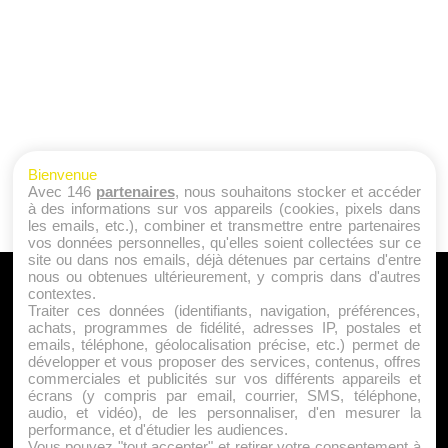
Bienvenue
Avec 146
partenaires
, nous souhaitons stocker et accéder
à des informations sur vos appareils (cookies, pixels dans
les emails, etc.), combiner et transmettre entre partenaires
vos données personnelles, qu'elles soient collectées sur ce
site ou dans nos emails, déjà détenues par certains d'entre
nous ou obtenues ultérieurement, y compris dans d'autres
A PROPOS
contextes.
Traiter ces données (identifiants, navigation, préférences,
Qui sommes nous ?
achats, programmes de fidélité, adresses IP, postales et
emails, téléphone, géolocalisation précise, etc.) permet de
Mentions Légales
développer et vous proposer des services, contenus, offres
Publicité
commerciales et publicités sur vos différents appareils et
écrans (y compris par email, courrier, SMS, téléphone,
Politique de Cookies
audio, et vidéo), de les personnaliser, d'en mesurer la
Contact
performance, et d'étudier les audiences.
Vous pouvez "tout accepter" et retirer votre consentement à