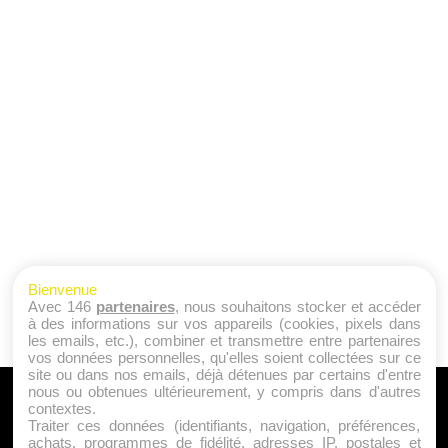
Bienvenue
Avec 146
partenaires
, nous souhaitons stocker et accéder
à des informations sur vos appareils (cookies, pixels dans
les emails, etc.), combiner et transmettre entre partenaires
vos données personnelles, qu'elles soient collectées sur ce
site ou dans nos emails, déjà détenues par certains d'entre
nous ou obtenues ultérieurement, y compris dans d'autres
A PROPOS
contextes.
Traiter ces données (identifiants, navigation, préférences,
Qui sommes nous ?
achats, programmes de fidélité, adresses IP, postales et