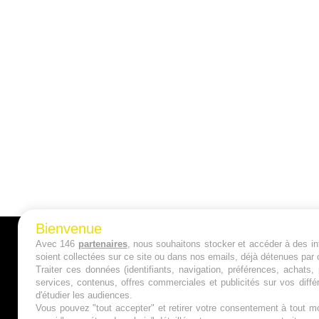
Bienvenue
Avec 146
partenaires
, nous souhaitons stocker et accéder à des inf
A PROPOS
soient collectées sur ce site ou dans nos emails, déjà détenues par 
Traiter ces données (identifiants, navigation, préférences, achats
Qui sommes nous ?
services, contenus, offres commerciales et publicités sur vos diffé
d'étudier les audiences.
Mentions Légales
Vous pouvez "tout accepter" et retirer votre consentement à tout mo