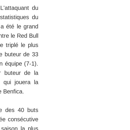
 L'attaquant du
tatistiques du
 a été le grand
tre le Red Bull
 triplé le plus
le buteur de 33
on équipe (7-1).
r buteur de la
 qui jouera la
e Benfica.
re des 40 buts
ée consécutive
 saison la plus