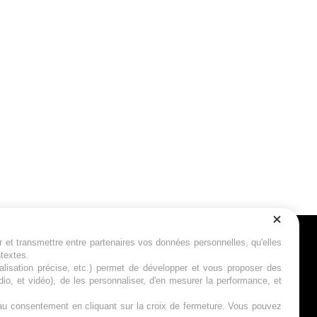
r et transmettre entre partenaires vos données personnelles, qu'elles
Suivez-nous
ntextes.
calisation précise, etc.) permet de développer et vous proposer des
io, et vidéo), de les personnaliser, d'en mesurer la performance, et
s au consentement en cliquant sur la croix de fermeture. Vous pouvez