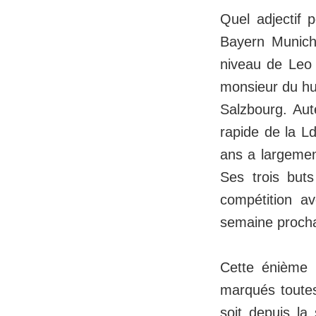
Quel adjectif 
Bayern Munich 
niveau de Leo 
monsieur du hui
Salzbourg. Aute
rapide de la Ld
ans a largement
Ses trois buts
compétition a
semaine procha
Cette énième p
marqués toutes
soit depuis la 