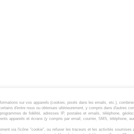
ormations sur vos appareils (cookies, pixels dans les emails, etc.), combine
Jeunesfooteux est un média sportif qui traite
certains d'entre nous ou obtenues ultérieurement, y compris dans d'autres co
principalement de l'actualité de la Ligue 1 et
, programmes de fidélité, adresses IP, postales et emails, téléphone, géolo
rents appareils et écrans (y compris par email, courrier, SMS, téléphone, aud
des grosses actualités de la Ligue 2 et du
football étranger.
ment via l'icône "cookie", ou refuser les traceurs et les activités soumise
Plan du site
|
Syndication
|
Powered by WM