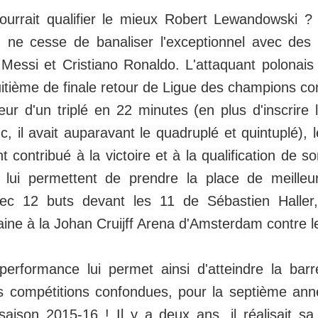
pourrait qualifier le mieux Robert Lewandowski ?
ne cesse de banaliser l'exceptionnel avec des s
Messi et Cristiano Ronaldo. L'attaquant polonais
tième de finale retour de Ligue des champions con
ur d'un triplé en 22 minutes (en plus d'inscrire le
c, il avait auparavant le quadruplé et quintuplé), 
 contribué à la victoire et à la qualification de s
 lui permettent de prendre la place de meilleu
vec 12 buts devant les 11 de Sébastien Haller,
ine à la Johan Cruijff Arena d'Amsterdam contre l
erformance lui permet ainsi d'atteindre la bar
 compétitions confondues, pour la septième ann
saison 2015-16 ! Il y a deux ans, il réalisait sa