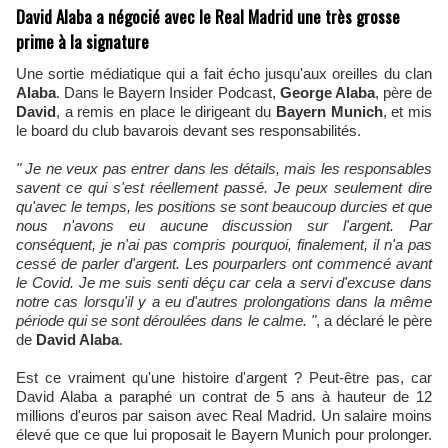
David Alaba a négocié avec le Real Madrid une très grosse
prime à la signature
Une sortie médiatique qui a fait écho jusqu'aux oreilles du clan
Alaba
. Dans le Bayern Insider Podcast,
George Alaba
, père de
David
, a remis en place le dirigeant du
Bayern Munich
, et mis
le board du club bavarois devant ses responsabilités.
" Je ne veux pas entrer dans les détails, mais les responsables
savent ce qui s'est réellement passé. Je peux seulement dire
qu'avec le temps, les positions se sont beaucoup durcies et que
nous n'avons eu aucune discussion sur l'argent. Par
conséquent, je n'ai pas compris pourquoi, finalement, il n'a pas
cessé de parler d'argent. Les pourparlers ont commencé avant
le Covid. Je me suis senti déçu car cela a servi d'excuse dans
notre cas lorsqu'il y a eu d'autres prolongations dans la même
période qui se sont déroulées dans le calme. "
, a déclaré le père
de
David Alaba
.
Est ce vraiment qu'une histoire d'argent ? Peut-être pas, car
David Alaba a paraphé un contrat de 5 ans à hauteur de 12
millions d'euros par saison avec Real Madrid. Un salaire moins
élevé que ce que lui proposait le Bayern Munich pour prolonger.