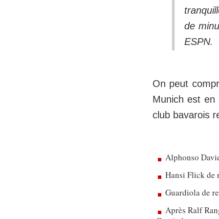
tranqui
de minut
ESPN.
On peut compre
Munich est en 
club bavarois r
Alphonso Davie
Hansi Flick de 
Guardiola de re
Après Ralf Rang