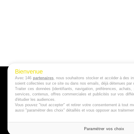
Bienvenue
Avec 146
partenaires
, nous souhaitons stocker et accéder à des inf
A PROPOS
soient collectées sur ce site ou dans nos emails, déjà détenues par 
Traiter ces données (identifiants, navigation, préférences, achats
Qui sommes nous ?
services, contenus, offres commerciales et publicités sur vos diffé
d'étudier les audiences.
Mentions Légales
Vous pouvez "tout accepter" et retirer votre consentement à tout mo
aussi "paramétrer des choix" détaillés et vous opposer aux traitem
Publicité
Politique de Cookies
Paramétrer vos choix