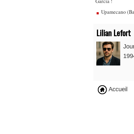
Garcia !
Upamecano (Bay
Lilian Lefort
Jou
1994
Accueil