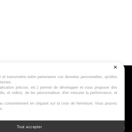
r et transmettre entre partenaires vos données personnelles, qu'elles
Suivez-nous
ntextes.
calisation précise, etc.) permet de développer et vous proposer des
io, et vidéo), de les personnaliser, d'en mesurer la performance, et
s au consentement en cliquant sur la croix de fermeture. Vous pouvez
s.
Tout accepter