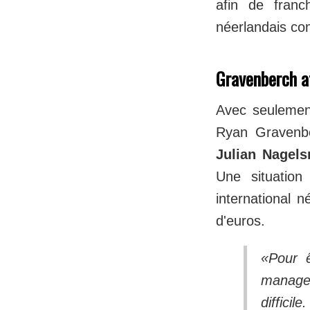
afin de franc
néerlandais co
Gravenberch a
Avec seulement
Ryan Gravenbe
Julian Nagel
Une situation
international 
d'euros.
«Pour ê
manager
diffici