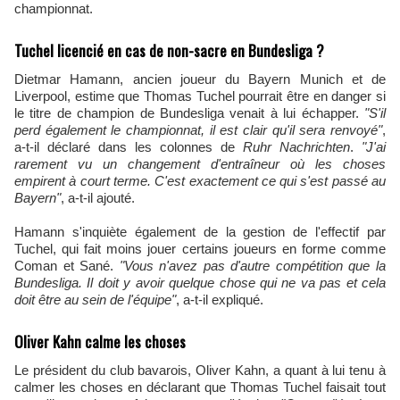
championnat.
Tuchel licencié en cas de non-sacre en Bundesliga ?
Dietmar Hamann, ancien joueur du Bayern Munich et de
Liverpool, estime que Thomas Tuchel pourrait être en danger si
le titre de champion de Bundesliga venait à lui échapper.
​"S'il
perd également le championnat, il est clair qu'il sera renvoyé"
,
a-t-il déclaré dans les colonnes de
Ruhr Nachrichten
.
​"J'ai
rarement vu un changement d'entraîneur où les choses
empirent à court terme. C'est exactement ce qui s'est passé au
Bayern"
, a-t-il ajouté.
Hamann s'inquiète également de la gestion de l'effectif par
Tuchel, qui fait moins jouer certains joueurs en forme comme
Coman et Sané.
"Vous n'avez pas d'autre
compétition que la
Bundesliga. Il doit y avoir quelque chose qui ne va pas et cela
doit être au sein de l'équipe"
, a-t-il expliqué.
Oliver Kahn calme les choses
Le président du club bavarois, Oliver Kahn, a quant à lui tenu à
calmer les choses en déclarant que Thomas Tuchel faisait tout