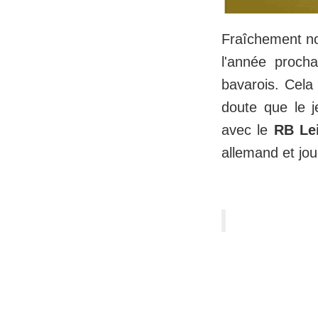
Fraîchement n
l'année proch
bavarois. Cela 
doute que le j
avec le
RB Le
allemand et jo