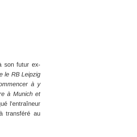
 son futur ex-
 le RB Leipzig
 commencer à y
re à Munich et
ué l'entraîneur
jà transféré au