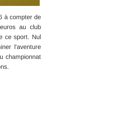
6 à compter de
'euros au club
de ce sport. Nul
ner l'aventure
 du championnat
ons.