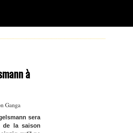
lsmann à
on Ganga
agelsmann sera
 de la saison