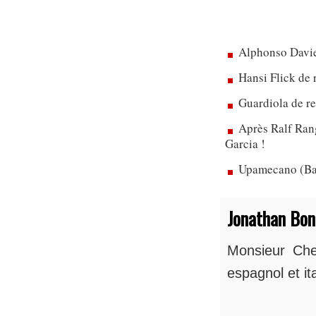
Alphonso Davie
Hansi Flick de 
Guardiola de re
Après Ralf Rang
Garcia !
Upamecano (Bay
Jonathan Bo
Monsieur Chel
espagnol et ita