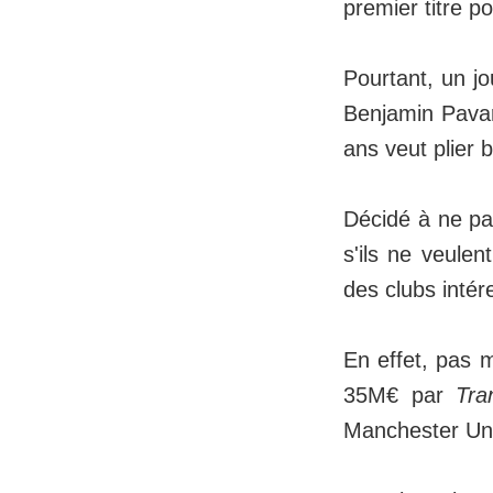
premier titre 
Pourtant, un jo
Benjamin Pavar
ans veut plier 
Décidé à ne pa
s'ils ne veulen
des clubs intér
En effet, pas 
35M€ par
Tra
Manchester Unit