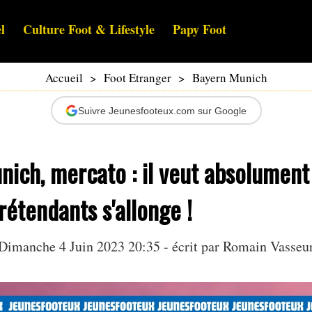
l
Culture Foot & Lifestyle
Papy Foot
Accueil
>
Foot Etranger
>
Bayern Munich
Suivre Jeunesfooteux.com sur Google
ich, mercato : il veut absolument p
prétendants s'allonge !
Dimanche 4 Juin 2023 20:35 - écrit par
Romain Vasseu