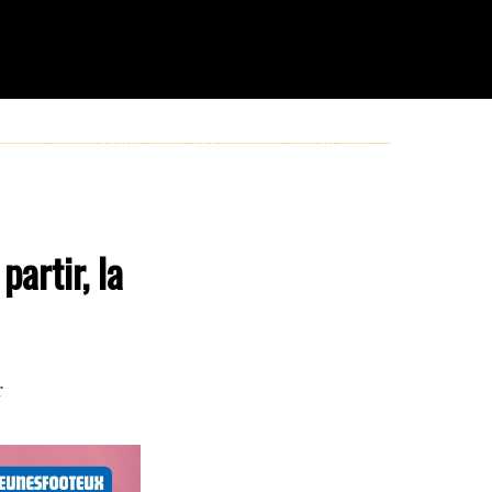
artir, la
r