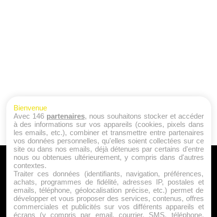
Bienvenue
Avec 146
partenaires
, nous souhaitons stocker et accéder
à des informations sur vos appareils (cookies, pixels dans
les emails, etc.), combiner et transmettre entre partenaires
vos données personnelles, qu'elles soient collectées sur ce
site ou dans nos emails, déjà détenues par certains d'entre
nous ou obtenues ultérieurement, y compris dans d'autres
A PROPOS
contextes.
Traiter ces données (identifiants, navigation, préférences,
Qui sommes nous ?
achats, programmes de fidélité, adresses IP, postales et
emails, téléphone, géolocalisation précise, etc.) permet de
Mentions Légales
développer et vous proposer des services, contenus, offres
Publicité
commerciales et publicités sur vos différents appareils et
écrans (y compris par email, courrier, SMS, téléphone,
Politique de Cookies