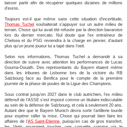
laisser partir afin de récupérer quelques dizaines de millions
d'euros.
Toujours est-il que même sans cette situation d'incertitude,
Thomas Tuchel
souhaiterait s'appuyer sur un autre milieu de
terrain. Chose qui lui avait été refusée par la direction bavaroise
lors du dernier mercato. Nul doute que l'ex entraîneur de
Chelsea et du PSG reviendra à la charge en janvier, d'autant
plus qu'un jeune joueur lui a tapé dans l'oeil.
Selon nos informations, Thomas Tuchel a demandé à sa
direction de suivre avec attention les performances de Lucas
Gourna-Douath. Des représentants du Bayern étaient même
dans les tribunes de Lisbonne lors de la victoire du RB
Salzbourg face au Benfica pour le compte de la première
journée de la phase de poules de la Ligue des Champions.
Sous contrat jusqu'en 2027 dans le club autrichien, l'ex milieu
défensif de l'ASSE s'est imposé comme un titulaire indiscutable
au sein de la défense de Salzbourg, et cela à seulement 20 ans.
Autant dire que le Bayern Munich devra sortir l'artillerie lourde
pour espérer rafler la mise. Chose qui pourrait bien faire les
affaires de l'
AS Saint-Etienne
, puisqu'en cas de gros transfert,
les Verts pourraient toucher une coquette somme via le