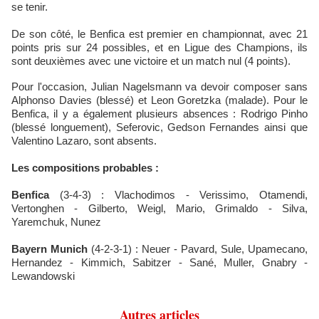
se tenir.
De son côté, le Benfica est premier en championnat, avec 21
points pris sur 24 possibles, et en Ligue des Champions, ils
sont deuxièmes avec une victoire et un match nul (4 points).
Pour l'occasion, Julian Nagelsmann va devoir composer sans
Alphonso Davies (blessé) et Leon Goretzka (malade). Pour le
Benfica, il y a également plusieurs absences : Rodrigo Pinho
(blessé longuement), Seferovic, Gedson Fernandes ainsi que
Valentino Lazaro, sont absents.
Les compositions probables :
Benfica
(3-4-3) : Vlachodimos - Verissimo, Otamendi,
Vertonghen - Gilberto, Weigl, Mario, Grimaldo - Silva,
Yaremchuk, Nunez
Bayern
Munich
(4-2-3-1) : Neuer - Pavard, Sule, Upamecano,
Hernandez - Kimmich, Sabitzer - Sané, Muller, Gnabry -
Lewandowski
Autres articles