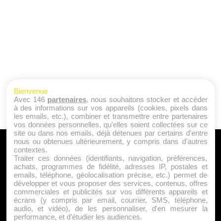
Bienvenue
Avec 146
partenaires
, nous souhaitons stocker et accéder
à des informations sur vos appareils (cookies, pixels dans
les emails, etc.), combiner et transmettre entre partenaires
vos données personnelles, qu'elles soient collectées sur ce
site ou dans nos emails, déjà détenues par certains d'entre
nous ou obtenues ultérieurement, y compris dans d'autres
A PROPOS
contextes.
Traiter ces données (identifiants, navigation, préférences,
Qui sommes nous ?
achats, programmes de fidélité, adresses IP, postales et
emails, téléphone, géolocalisation précise, etc.) permet de
Mentions Légales
développer et vous proposer des services, contenus, offres
Publicité
commerciales et publicités sur vos différents appareils et
écrans (y compris par email, courrier, SMS, téléphone,
Politique de Cookies
audio, et vidéo), de les personnaliser, d'en mesurer la
Contact
performance, et d'étudier les audiences.