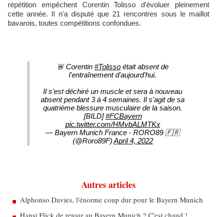
répétition empêchent Corentin Tolisso d'évoluer pleinement
cette année. Il n'a disputé que 21 rencontres sous le maillot
bavarois, toutes compétitions confondues.
🚨 Corentin
#Tolisso
était absent de
l'entraînement d'aujourd'hui.
Il s'est déchiré un muscle et sera à nouveau
absent pendant 3 à 4 semaines. Il s'agit de sa
quatrième blessure musculaire de la saison.
[BILD]
#FCBayern
pic.twitter.com/HMvbALMTKx
— Bayern Munich France - RORO89 🇫🇷
(@Roro89F)
April 4, 2022
Autres articles
Alphonso Davies, l'énorme coup dur pour le Bayern Munich
Hansi Flick de retour au Bayern Munich ? C'est chaud !