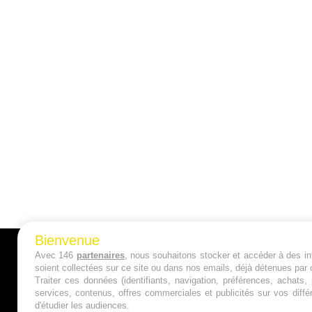
Bienvenue
Avec 146
partenaires
, nous souhaitons stocker et accéder à des inf
A PROPOS
soient collectées sur ce site ou dans nos emails, déjà détenues par 
Traiter ces données (identifiants, navigation, préférences, achats
Qui sommes nous ?
services, contenus, offres commerciales et publicités sur vos diffé
d'étudier les audiences.