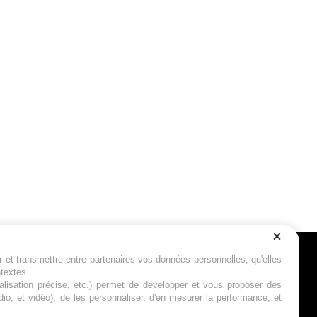
r et transmettre entre partenaires vos données personnelles, qu'elles
Suivez-nous
ntextes.
calisation précise, etc.) permet de développer et vous proposer des
io, et vidéo), de les personnaliser, d'en mesurer la performance, et