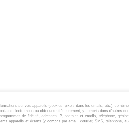
ormations sur vos appareils (cookies, pixels dans les emails, etc.), combine
Jeunesfooteux est un média sportif qui traite
certains d'entre nous ou obtenues ultérieurement, y compris dans d'autres co
principalement de l'actualité de la Ligue 1 et
, programmes de fidélité, adresses IP, postales et emails, téléphone, géolo
rents appareils et écrans (y compris par email, courrier, SMS, téléphone, aud
des grosses actualités de la Ligue 2 et du
football étranger.