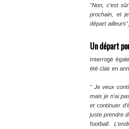
"Non, c’est sû
prochain, et 
départ ailleurs"
Un départ pou
Interrogé égale
été clair en an
" Je veux conti
mais je n’ai pa
et continuer d’
juste prendre d
football. L’en