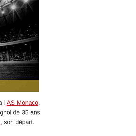
 l'
AS Monaco
.
agnol de 35 ans
t
, son départ.