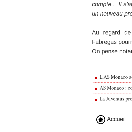
compte.. Il s’ag
un nouveau proj
Au regard de
Fabregas pourra
On pense nota
L'AS Monaco ac
AS Monaco : cou
La Juventus pr
Accueil