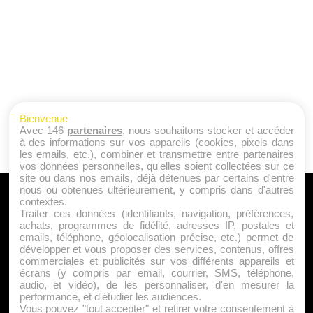
Bienvenue
Avec 146
partenaires
, nous souhaitons stocker et accéder
à des informations sur vos appareils (cookies, pixels dans
les emails, etc.), combiner et transmettre entre partenaires
vos données personnelles, qu'elles soient collectées sur ce
site ou dans nos emails, déjà détenues par certains d'entre
nous ou obtenues ultérieurement, y compris dans d'autres
A PROPOS
contextes.
Traiter ces données (identifiants, navigation, préférences,
Qui sommes nous ?
achats, programmes de fidélité, adresses IP, postales et
emails, téléphone, géolocalisation précise, etc.) permet de
Mentions Légales
développer et vous proposer des services, contenus, offres
Publicité
commerciales et publicités sur vos différents appareils et
écrans (y compris par email, courrier, SMS, téléphone,
Politique de Cookies
audio, et vidéo), de les personnaliser, d'en mesurer la
Contact
performance, et d'étudier les audiences.
Vous pouvez "tout accepter" et retirer votre consentement à