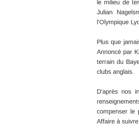
le milieu de t
Julian Nagels
l'Olympique Lyo
Plus que jamai
Annoncé par Kic
terrain du Bay
clubs anglais.
D'après nos i
renseignemen
compenser le 
Affaire à suivre