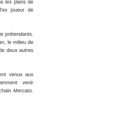
ns les plans de
l'ex joueur de
de prétendants.
n, le milieu de
 de deux autres
ment venus aux
tamment venir
chain Mercato.