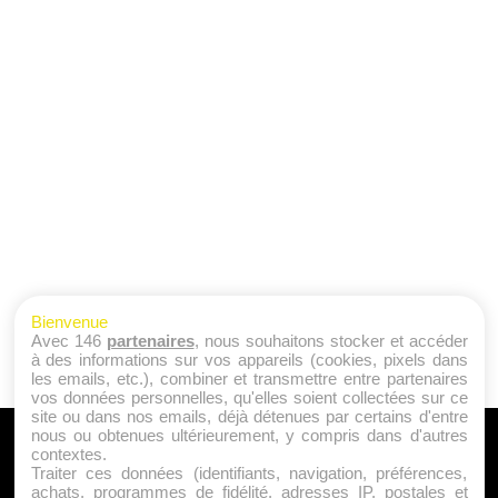
Bienvenue
Avec 146
partenaires
, nous souhaitons stocker et accéder
à des informations sur vos appareils (cookies, pixels dans
les emails, etc.), combiner et transmettre entre partenaires
vos données personnelles, qu'elles soient collectées sur ce
site ou dans nos emails, déjà détenues par certains d'entre
nous ou obtenues ultérieurement, y compris dans d'autres
A PROPOS
contextes.
Traiter ces données (identifiants, navigation, préférences,
Qui sommes nous ?
achats, programmes de fidélité, adresses IP, postales et