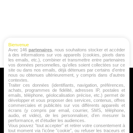
Bienvenue
Avec 146
partenaires
, nous souhaitons stocker et accéder
à des informations sur vos appareils (cookies, pixels dans
les emails, etc.), combiner et transmettre entre partenaires
vos données personnelles, qu'elles soient collectées sur ce
site ou dans nos emails, déjà détenues par certains d'entre
nous ou obtenues ultérieurement, y compris dans d'autres
A PROPOS
contextes.
Traiter ces données (identifiants, navigation, préférences,
Qui sommes nous ?
achats, programmes de fidélité, adresses IP, postales et
emails, téléphone, géolocalisation précise, etc.) permet de
Mentions Légales
développer et vous proposer des services, contenus, offres
Publicité
commerciales et publicités sur vos différents appareils et
écrans (y compris par email, courrier, SMS, téléphone,
Politique de Cookies
audio, et vidéo), de les personnaliser, d'en mesurer la
Contact
performance, et d'étudier les audiences.
Vous pouvez "tout accepter" et retirer votre consentement à
tout moment via l'icône "cookie", ou refuser les traceurs et