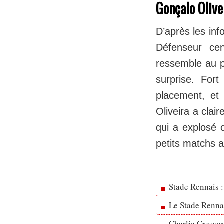
Gonçalo Olive
D’après les inf
Défenseur cen
ressemble au pa
surprise. For
placement, et
Oliveira a clai
qui a explosé c
petits matchs a
Stade Rennais :
Le Stade Rennai
Charlie Cresswe