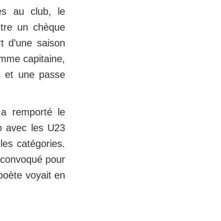
és au club, le
ntre un chèque
rt d’une saison
omme capitaine,
ts et une passe
 a remporté le
o avec les U23
les catégories.
é convoqué pour
boète voyait en