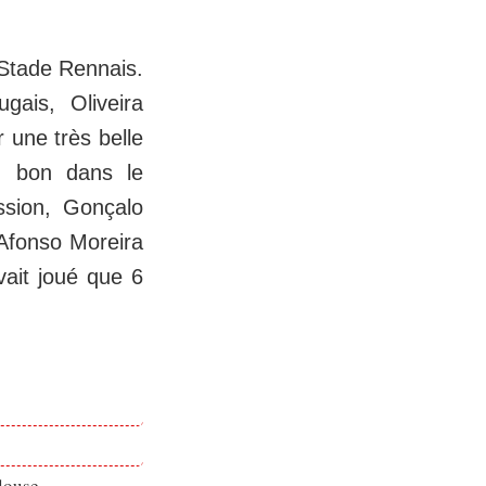
 Stade Rennais.
gais, Oliveira
 une très belle
s, bon dans le
ssion, Gonçalo
 Afonso Moreira
vait joué que 6
louse