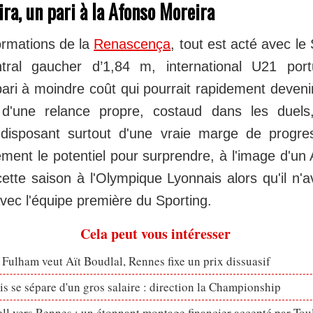
ira, un pari à la Afonso Moreira
ormations de la
Renascença
, tout est acté avec le
tral gaucher d’1,84 m, international U21 portu
ri à moindre coût qui pourrait rapidement devenir
t d'une relance propre, costaud dans les duel
 disposant surtout d'une vraie marge de progre
rement le potentiel pour surprendre, à l'image d'un
ette saison à l'Olympique Lyonnais alors qu'il n'a
vec l'équipe première du Sporting.
Cela peut vous intéresser
 Fulham veut Aït Boudlal, Rennes fixe un prix dissuasif
s se sépare d'un gros salaire : direction la Championship
ll vers Rennes : un étonnant montage financier accepté par Tou