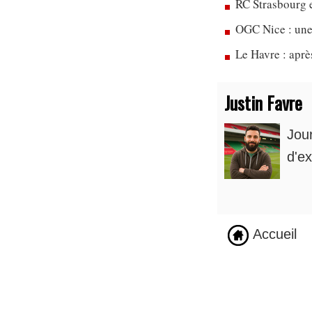
RC Strasbourg 
OGC Nice : une
Le Havre : apr
Justin Favre
Jou
d'ex
Accueil