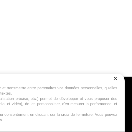
r et transmettre entre partenaires vos données personnelles, qu'elles
Suivez-nous
ntextes.
calisation précise, etc.) permet de développer et vous proposer des
io, et vidéo), de les personnaliser, d'en mesurer la performance, et
s au consentement en cliquant sur la croix de fermeture. Vous pouvez
s.