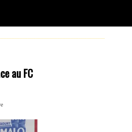
ace au FC
re