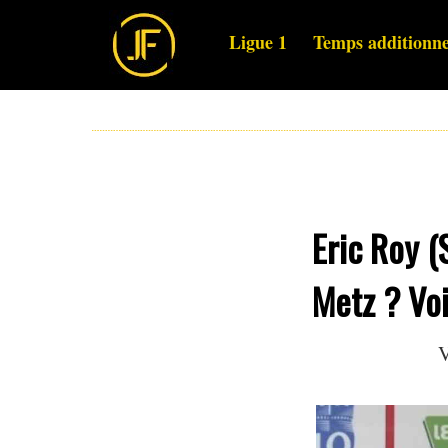
Ligue 1
Temps additionne
Eric Roy (
Metz ? Voi
V