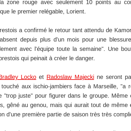
la zone rouge avec seulement 10 points au com
e le premier relégable, Lorient.
brestois a confirmé le retour tant attendu de Kam
 absent depuis plus d'un mois pour une blessur
alement avec l'équipe toute la semaine". Une bo
brestois qui peinait à créer le danger.​
Bradley Locko
et
Radoslaw Majecki
ne seront pas
 touché aux ischio-jambiers face à Marseille, "a r
e "trop juste" pour figurer dans le groupe. Même 
is, gêné au genou, mais qui aurait tout de même 
on d'une première partie de saison très très compl