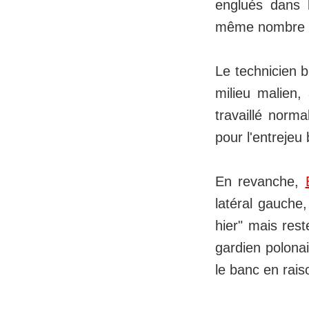
englués dans 
même nombre qu
Le technicien 
milieu malien,
travaillé norm
pour l'entrejeu 
En revanche,
latéral gauche,
hier" mais rest
gardien polona
le banc en rais