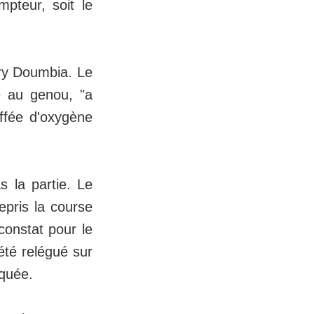
pteur, soit le
ory Doumbia. Le
e au genou, "a
uffée d'oxygène
 la partie. Le
epris la course
constat pour le
été relégué sur
iquée.