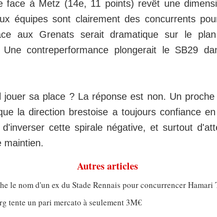
e face à Metz (14e, 11 points) revêt une dimens
ux équipes sont clairement des concurrents pour
ace aux Grenats serait dramatique sur le pla
. Une contreperformance plongerait le SB29 d
il jouer sa place ? La réponse est non. Un proche
ue la direction brestoise a toujours confiance en
d'inverser cette spirale négative, et surtout d'atte
le maintien.
Autres articles
che le nom d'un ex du Stade Rennais pour concurrencer Hamari 
rg tente un pari mercato à seulement 3M€