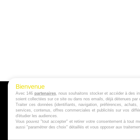
Bienvenue
Avec 146
partenaires
, nous souhaitons stocker et accéder à des inf
A PROPOS
soient collectées sur ce site ou dans nos emails, déjà détenues par 
Traiter ces données (identifiants, navigation, préférences, achats
Qui sommes nous ?
services, contenus, offres commerciales et publicités sur vos diffé
d'étudier les audiences.
Mentions Légales
Vous pouvez "tout accepter" et retirer votre consentement à tout mo
aussi "paramétrer des choix" détaillés et vous opposer aux traitem
Publicité