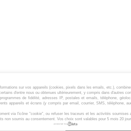
ormations sur vos appareils (cookies, pixels dans les emails, etc.), combine
Jeunesfooteux est un média sportif qui traite
certains d'entre nous ou obtenues ultérieurement, y compris dans d'autres co
principalement de l'actualité de la Ligue 1 et
, programmes de fidélité, adresses IP, postales et emails, téléphone, géolo
rents appareils et écrans (y compris par email, courrier, SMS, téléphone, aud
des grosses actualités de la Ligue 2 et du
football étranger.
ment via l'icône "cookie", ou refuser les traceurs et les activités soumise
Plan du site
|
Syndication
|
Powered by WM
ents non soumis au consentement. Vos choix sont valables pour 5 mois 20 jour
powered by