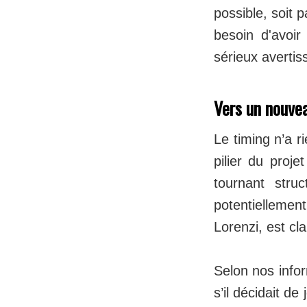
possible, soit p
besoin d'avoi
sérieux averti
Vers un nouvea
Le timing n’a r
pilier du proje
tournant stru
potentielleme
Lorenzi, est cla
Selon nos infor
s’il décidait d