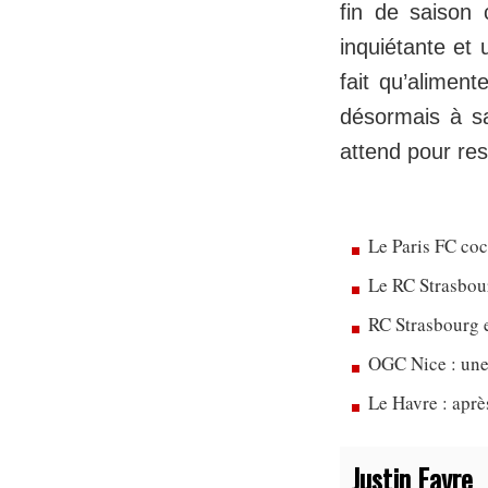
fin de saison 
inquiétante et 
fait qu’aliment
désormais à sa
attend pour res
Le Paris FC co
Le RC Strasbou
RC Strasbourg 
OGC Nice : une
Le Havre : apr
Justin Favre