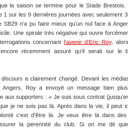
 que la saison se termine pour le Stade Brestois
 1 sur les 9 dernières journées avec seulement 3 
le SB29 n'a pu faire mieux qu'un nul face à Ang
cile. Une spirale très négative qui ouvre forcémen
terrogations concernant
l'avenir d'Eric Roy
, alor
t encore récemment assuré qu’il serait sur le 
n discours a clairement changé. Devant les média
re Angers, Roy a envoyé un message bien plu
 aux supporters : « Je suis sous contrat (jusqu'en 
ue je ne sois pas là. Après dans la vie, il peut 
onté c'est d'être là. Je veux être là dans des 
assurer la pérennité du club. Si on me dit qu