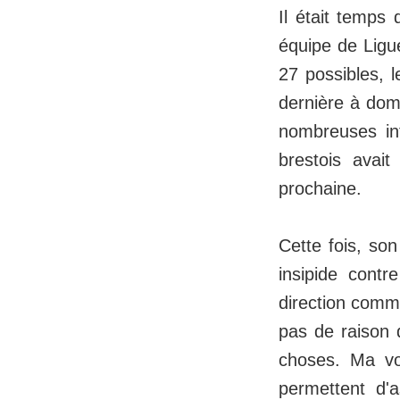
Il était temps
équipe de Ligue
27 possibles, 
dernière à domi
nombreuses in
brestois avai
prochaine.
Cette fois, so
insipide cont
direction comme
pas de raison q
choses. Ma vol
permettent d'