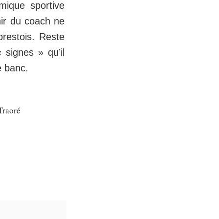
mique sportive
nir du coach ne
brestois. Reste
 signes » qu’il
e banc.
Traoré