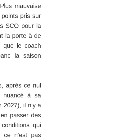
. Plus mauvaise
points pris sur
ers SCO pour la
t la porte à de
s que le coach
banc la saison
s, après ce nul
s nuancé à sa
2027), il n'y a
s'en passer des
conditions qui
e ce n'est pas