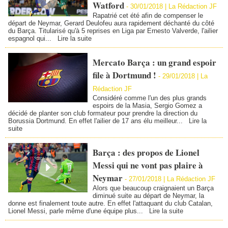
Watford
-
30/01/2018 | La Rédaction JF
Rapatrié cet été afin de compenser le
départ de Neymar, Gerard Deulofeu aura rapidement déchanté du côté
du Barça. Titularisé qu'à 5 reprises en Liga par Ernesto Valverde, l'ailier
espagnol qui...
Lire la suite
Mercato Barça : un grand espoir
file à Dortmund !
-
29/01/2018 | La
Rédaction JF
Considéré comme l'un des plus grands
espoirs de la Masia, Sergio Gomez a
décidé de planter son club formateur pour prendre la direction du
Borussia Dortmund. En effet l'ailier de 17 ans élu meilleur...
Lire la
suite
Barça : des propos de Lionel
Messi qui ne vont pas plaire à
Neymar
-
27/01/2018 | La Rédaction JF
Alors que beaucoup craignaient un Barça
diminué suite au départ de Neymar, la
donne est finalement toute autre. En effet l'attaquant du club Catalan,
Lionel Messi, parle même d'une équipe plus...
Lire la suite