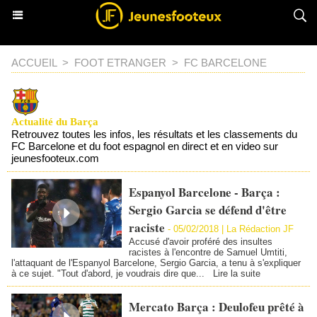
ACCUEIL
>
FOOT ETRANGER
>
FC BARCELONE
Actualité du Barça
Retrouvez toutes les infos, les résultats et les classements du
FC Barcelone et du foot espagnol en direct et en video sur
jeunesfooteux.com
Espanyol Barcelone - Barça :
Sergio Garcia se défend d'être
raciste
-
05/02/2018 | La Rédaction JF
Accusé d'avoir proféré des insultes
racistes à l'encontre de Samuel Umtiti,
l'attaquant de l'Espanyol Barcelone, Sergio Garcia, a tenu à s'expliquer
à ce sujet. "Tout d'abord, je voudrais dire que...
Lire la suite
Mercato Barça : Deulofeu prêté à