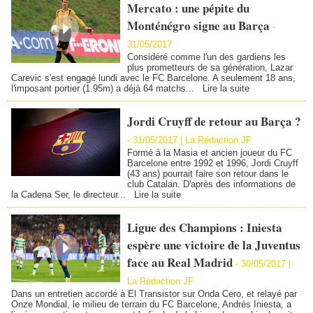
Mercato : une pépite du
Monténégro signe au Barça
-
31/05/2017
Considéré comme l'un des gardiens les
plus prometteurs de sa génération, Lazar
Carevic s'est engagé lundi avec le FC Barcelone. A seulement 18 ans,
l'imposant portier (1.95m) a déjà 64 matchs...
Lire la suite
Jordi Cruyff de retour au Barça ?
-
31/05/2017 | La Rédaction JF
Formé à la Masia et ancien joueur du FC
Barcelone entre 1992 et 1996, Jordi Cruyff
(43 ans) pourrait faire son retour dans le
club Catalan. D'après des informations de
la Cadena Ser, le directeur...
Lire la suite
Ligue des Champions : Iniesta
espère une victoire de la Juventus
face au Real Madrid
-
30/05/2017 |
La Rédaction JF
Dans un entretien accordé à El Transistor sur Onda Cero, et relayé par
Onze Mondial, le milieu de terrain du FC Barcelone, Andrés Iniesta, a