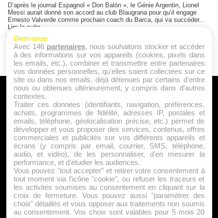
D’après le journal Espagnol « Don Balón », le Génie Argentin, Lionel
Messi aurait donné son accord au club Blaugrana pour qu’il engage
Ernesto Valverde comme prochain coach du Barca, qui va succéder...
Lire la suite
Bienvenue
Avec 146
partenaires
, nous souhaitons stocker et accéder
1
...
«
61
62
63
64
à des informations sur vos appareils (cookies, pixels dans
les emails, etc.), combiner et transmettre entre partenaires
vos données personnelles, qu'elles soient collectées sur ce
site ou dans nos emails, déjà détenues par certains d'entre
nous ou obtenues ultérieurement, y compris dans d'autres
A PROPOS
contextes.
Traiter ces données (identifiants, navigation, préférences,
Qui sommes nous ?
achats, programmes de fidélité, adresses IP, postales et
emails, téléphone, géolocalisation précise, etc.) permet de
Mentions Légales
développer et vous proposer des services, contenus, offres
Publicité
commerciales et publicités sur vos différents appareils et
écrans (y compris par email, courrier, SMS, téléphone,
Politique de Cookies
audio, et vidéo), de les personnaliser, d'en mesurer la
Contact
performance, et d'étudier les audiences.
Vous pouvez "tout accepter" et retirer votre consentement à
tout moment via l'icône "cookie", ou refuser les traceurs et
les activités soumises au consentement en cliquant sur la
Jeunesfooteux est un média sportif qui traite principalement de
croix de fermeture. Vous pouvez aussi "paramétrer des
l'actualité de la Ligue 1 et des grosses actualités de la Ligue 2 et
choix" détaillés et vous opposer aux traitements non soumis
au consentement. Vos choix sont valables pour 5 mois 20
du football étranger.