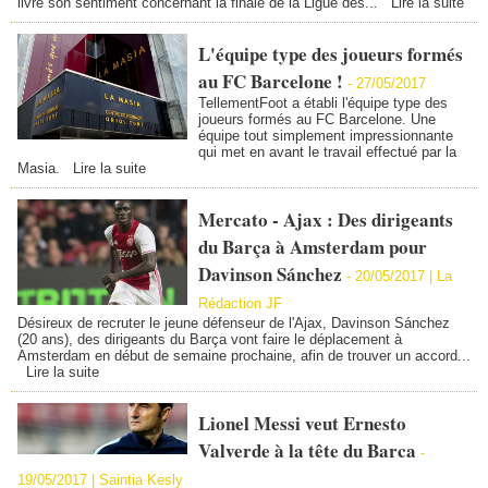
livré son sentiment concernant la finale de la Ligue des...
Lire la suite
L'équipe type des joueurs formés
au FC Barcelone !
-
27/05/2017
TellementFoot a établi l'équipe type des
joueurs formés au FC Barcelone. Une
équipe tout simplement impressionnante
qui met en avant le travail effectué par la
Masia.
Lire la suite
Mercato - Ajax : Des dirigeants
du Barça à Amsterdam pour
Davinson Sánchez
-
20/05/2017 | La
Rédaction JF
Désireux de recruter le jeune défenseur de l'Ajax, Davinson Sánchez
(20 ans), des dirigeants du Barça vont faire le déplacement à
Amsterdam en début de semaine prochaine, afin de trouver un accord...
Lire la suite
Lionel Messi veut Ernesto
Valverde à la tête du Barca
-
19/05/2017 | Saintia Kesly