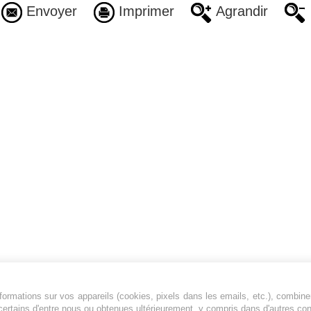
Envoyer
Imprimer
Agrandir
ormations sur vos appareils (cookies, pixels dans les emails, etc.), combine
Jeunesfooteux est un média sportif qui traite
certains d'entre nous ou obtenues ultérieurement, y compris dans d'autres co