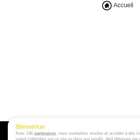
Accueil
Bienvenue
Avec 146
partenaires
, nous souhaitons stocker et accéder à des inf
A PROPOS
soient collectées sur ce site ou dans nos emails, déjà détenues par 