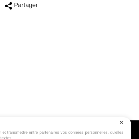
Partager
r et transmettre entre partenaires vos données personnelles, qu'elles
Suivez-nous
ntextes.