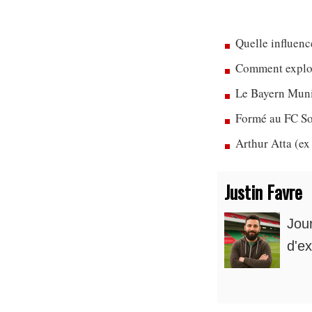
Quelle influenc
Comment exploit
Le Bayern Munic
Formé au FC So
Arthur Atta (ex
Justin Favre
Jou
d'ex