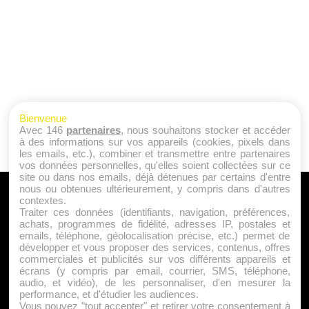
Bienvenue
Avec 146
partenaires
, nous souhaitons stocker et accéder
à des informations sur vos appareils (cookies, pixels dans
les emails, etc.), combiner et transmettre entre partenaires
vos données personnelles, qu'elles soient collectées sur ce
site ou dans nos emails, déjà détenues par certains d'entre
nous ou obtenues ultérieurement, y compris dans d'autres
A PROPOS
contextes.
Traiter ces données (identifiants, navigation, préférences,
Qui sommes nous ?
achats, programmes de fidélité, adresses IP, postales et
emails, téléphone, géolocalisation précise, etc.) permet de
Mentions Légales
développer et vous proposer des services, contenus, offres
Publicité
commerciales et publicités sur vos différents appareils et
écrans (y compris par email, courrier, SMS, téléphone,
Politique de Cookies
audio, et vidéo), de les personnaliser, d'en mesurer la
Contact
performance, et d'étudier les audiences.
Vous pouvez "tout accepter" et retirer votre consentement à