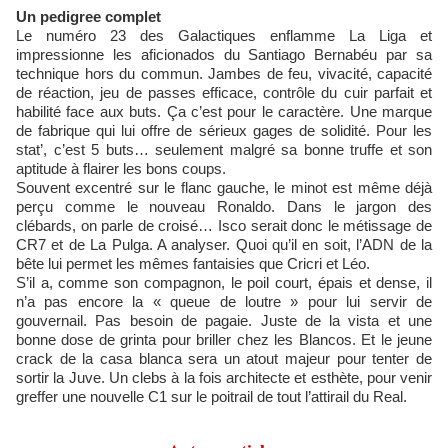
Un pedigree complet
Le numéro 23 des Galactiques enflamme La Liga et
impressionne les aficionados du Santiago Bernabéu par sa
technique hors du commun. Jambes de feu, vivacité, capacité
de réaction, jeu de passes efficace, contrôle du cuir parfait et
habilité face aux buts. Ça c’est pour le caractère. Une marque
de fabrique qui lui offre de sérieux gages de solidité. Pour les
stat’, c’est 5 buts… seulement malgré sa bonne truffe et son
aptitude à flairer les bons coups.
Souvent excentré sur le flanc gauche, le minot est même déjà
perçu comme le nouveau Ronaldo. Dans le jargon des
clébards, on parle de croisé… Isco serait donc le métissage de
CR7 et de La Pulga. A analyser. Quoi qu’il en soit, l’ADN de la
bête lui permet les mêmes fantaisies que Cricri et Léo.
S’il a, comme son compagnon, le poil court, épais et dense, il
n’a pas encore la « queue de loutre » pour lui servir de
gouvernail. Pas besoin de pagaie. Juste de la vista et une
bonne dose de grinta pour briller chez les Blancos. Et le jeune
crack de la casa blanca sera un atout majeur pour tenter de
sortir la Juve. Un clebs à la fois architecte et esthète, pour venir
greffer une nouvelle C1 sur le poitrail de tout l’attirail du Real.