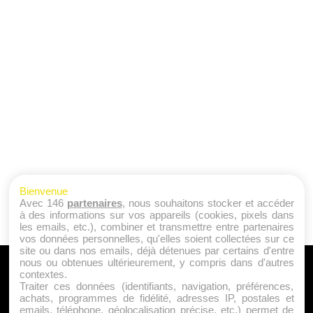
Bienvenue
Avec 146
partenaires
, nous souhaitons stocker et accéder
à des informations sur vos appareils (cookies, pixels dans
les emails, etc.), combiner et transmettre entre partenaires
vos données personnelles, qu'elles soient collectées sur ce
site ou dans nos emails, déjà détenues par certains d'entre
nous ou obtenues ultérieurement, y compris dans d'autres
A PROPOS
contextes.
Traiter ces données (identifiants, navigation, préférences,
Qui sommes nous ?
achats, programmes de fidélité, adresses IP, postales et
emails, téléphone, géolocalisation précise, etc.) permet de
Mentions Légales