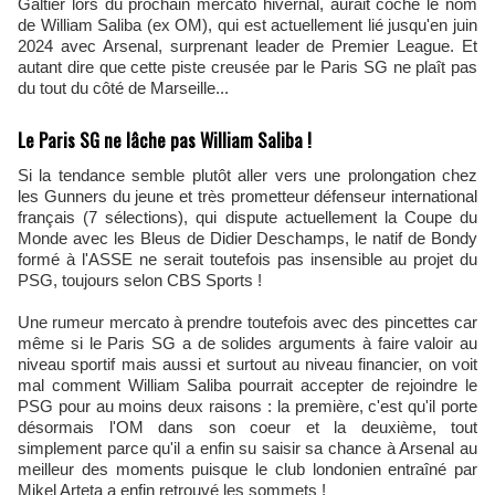
Galtier lors du prochain mercato hivernal, aurait coché le nom
de William Saliba (ex OM), qui est actuellement lié jusqu'en juin
2024 avec Arsenal, surprenant leader de Premier League. Et
autant dire que cette piste creusée par le Paris SG ne plaît pas
du tout du côté de Marseille...
Le Paris SG ne lâche pas William Saliba !
Si la tendance semble plutôt aller vers une prolongation chez
les Gunners du jeune et très prometteur défenseur international
français (7 sélections), qui dispute actuellement la Coupe du
Monde avec les Bleus de Didier Deschamps, le natif de Bondy
formé à l'ASSE ne serait toutefois pas insensible au projet du
PSG, toujours selon CBS Sports !
Une rumeur mercato à prendre toutefois avec des pincettes car
même si le Paris SG a de solides arguments à faire valoir au
niveau sportif mais aussi et surtout au niveau financier, on voit
mal comment William Saliba pourrait accepter de rejoindre le
PSG pour au moins deux raisons : la première, c'est qu'il porte
désormais l'OM dans son coeur et la deuxième, tout
simplement parce qu'il a enfin su saisir sa chance à Arsenal au
meilleur des moments puisque le club londonien entraîné par
Mikel Arteta a enfin retrouvé les sommets !