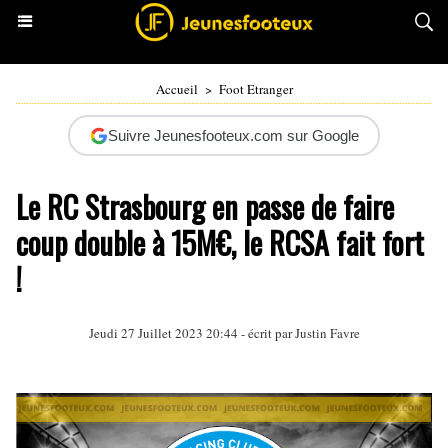
Accueil
>
Foot Etranger
Suivre Jeunesfooteux.com sur Google
Le RC Strasbourg en passe de faire
coup double à 15M€, le RCSA fait fort
!
Jeudi 27 Juillet 2023 20:44 - écrit par
Justin Favre