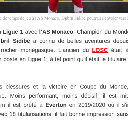
de temps de jeu à l'AS Monaco, Djibril Sidibé pourrait s'envoler vers
la
Ligue 1
avec
l'AS Monaco
, Champion du Monde
ibril Sidibé
a connu de belles aventures depui
e rocher monégasque. L'ancien du
LOSC
était 
poste en Ligue 1, à tel point qu'il était le titulaire
s blessures et la victoire en Coupe du Monde
nue. Moins performant, moins décisif, il est m
im il est prêté à
Everton
en 2019/2020 où il s'i
Avec 18 titularisations, il fait bonne impression san
.