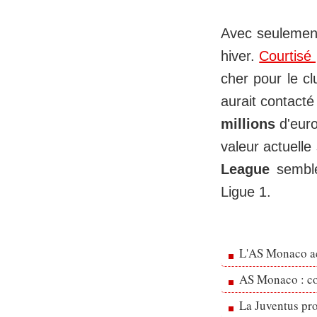
Avec seulement 
hiver.
Courtisé
cher pour le c
aurait contacté
millions
d'euro
valeur actuelle
League
semble
Ligue 1.
L'AS Monaco ac
AS Monaco : cou
La Juventus pr