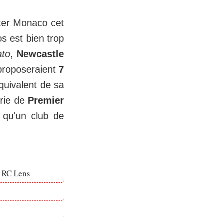
tter Monaco cet
os est bien trop
ato
,
Newcastle
 proposeraient
7
quivalent de sa
urie de
Premier
 qu'un club de
e RC Lens