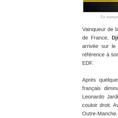
En manque 
Vainqueur de 
de France,
Dj
arrivée sur l
référence à son 
EDF.
Après quelque
français dimi
Leonardo Jard
couloir droit. 
Outre-Manche