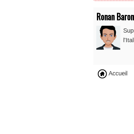
Ronan Baron
Supp
l'It
Accueil