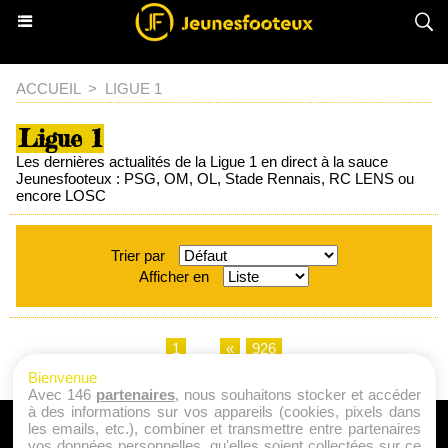
ACCUEIL
>
LIGUE 1
Ligue 1
Les dernières actualités de la Ligue 1 en direct à la sauce
Jeunesfooteux : PSG, OM, OL, Stade Rennais, RC LENS ou
encore LOSC
Trier par
Afficher en
1
...
«
926
Bienvenue
Avec 146
partenaires
, nous souhaitons stocker et accéder
à des informations sur vos appareils (cookies, pixels dans
les emails, etc.), combiner et transmettre entre partenaires
A PROPOS
vos données personnelles, qu'elles soient collectées sur ce