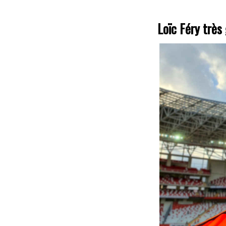
Loïc Féry trè