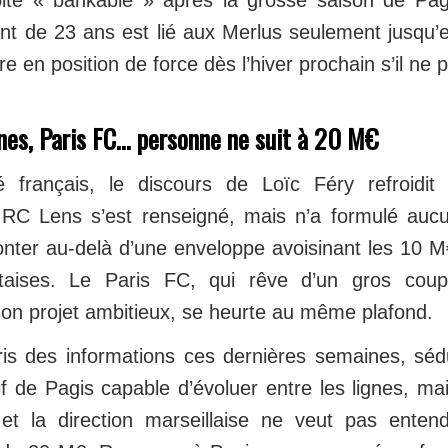
ite « bankable » après la grosse saison de Pag
quant de 23 ans est lié aux Merlus seulement jusqu’
re en position de force dès l’hiver prochain s’il ne 
nes, Paris FC… personne ne suit à 20 M€
 français, le discours de Loïc Féry refroidit 
 RC Lens s’est renseigné, mais n’a formulé aucu
ter au‑delà d’une enveloppe avoisinant les 10 M€
entaises. Le Paris FC, qui rêve d’un gros coup
n projet ambitieux, se heurte au même plafond.
is des informations ces dernières semaines, sédui
sif de Pagis capable d’évoluer entre les lignes, ma
t la direction marseillaise ne veut pas entend