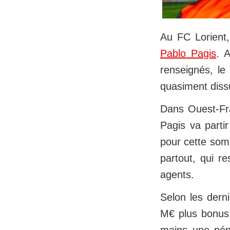
Au FC Lorient
Pablo Pagis
. 
renseignés, le
quasiment dissu
Dans Ouest‑Fra
Pagis va parti
pour cette som
partout, qui 
agents.
Selon les dern
M€ plus bonus 