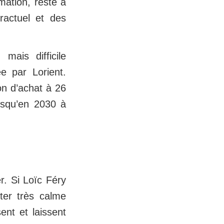
ation, reste à
tractuel et des
mais difficile
ée par Lorient.
on d’achat à 26
usqu’en 2030 à
r. Si Loïc Féry
ter très calme
ent et laissent