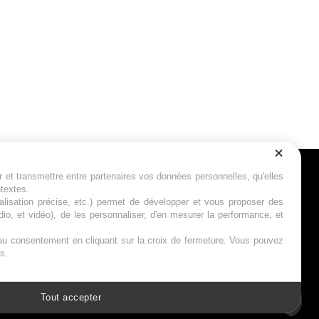
r et transmettre entre partenaires vos données personnelles, qu'elles
Suivez-nous
ntextes.
calisation précise, etc.) permet de développer et vous proposer des
io, et vidéo), de les personnaliser, d'en mesurer la performance, et
s au consentement en cliquant sur la croix de fermeture. Vous pouvez
s.
Tout accepter