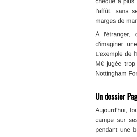
chèque à plus
l’affût, sans 
marges de man
À l’étranger,
d’imaginer une
L’exemple de l’
M€ jugée trop
Nottingham Fore
Un dossier Pag
Aujourd’hui, to
campe sur ses 
pendant une bo