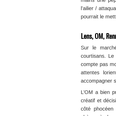
mains une pép
l'ailier / atta
pourrait le mett
Lens, OM, Ren
Sur le marché
courtisans. Le
compte pas mon
attentes lori
accompagner so
L’OM a bien pr
créatif et déci
côté phocéen e