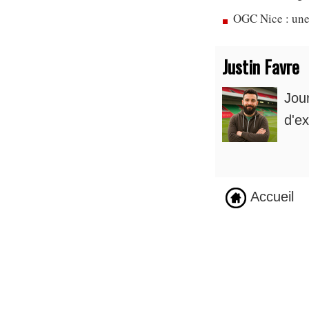
OGC Nice : une
Justin Favre
Jou
d'ex
Accueil