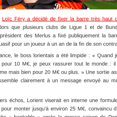
,
Loïc Féry a décidé de fixer la barre très haut 
Alors que plusieurs clubs de Ligue 1 et de Bund
 président des Merlus a fixé publiquement la ba
asif pour un joueur à un an de la fin de son contra
nce, le boss lorientais a été limpide : « Quand j
r pour 10 M€, je peux rassurer tout le monde : il
me mais bien pour 20 M€ ou plus. » Une sortie a
ressemble clairement à un message envoyé au 
iers échos, Lorient viserait en interne une formu
pour monter jusqu’à environ 25 M€, convaincu d’