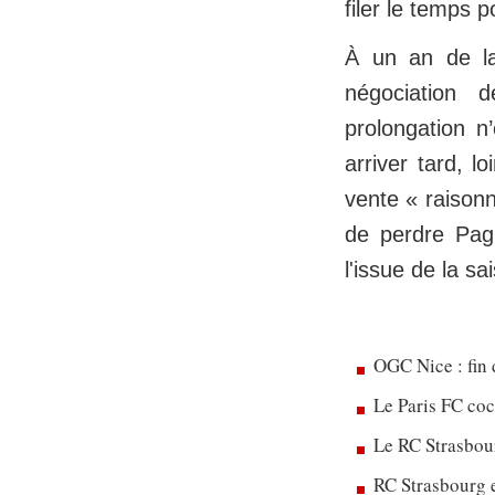
filer le temps p
À un an de la
négociation 
prolongation n’
arriver tard, 
vente « raison
de perdre Pag
l'issue de la s
OGC Nice : fin 
Le Paris FC co
Le RC Strasbou
RC Strasbourg 