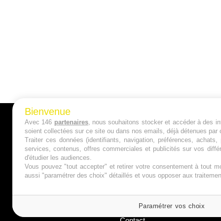
Bienvenue
Avec 146
partenaires
, nous souhaitons stocker et accéder à des inf
A PROPOS
soient collectées sur ce site ou dans nos emails, déjà détenues par 
Traiter ces données (identifiants, navigation, préférences, achats
Qui sommes nous ?
services, contenus, offres commerciales et publicités sur vos diffé
d'étudier les audiences.
Mentions Légales
Vous pouvez "tout accepter" et retirer votre consentement à tout mo
aussi "paramétrer des choix" détaillés et vous opposer aux traitem
Publicité
Politique de Cookies
Paramétrer vos choix
Contact