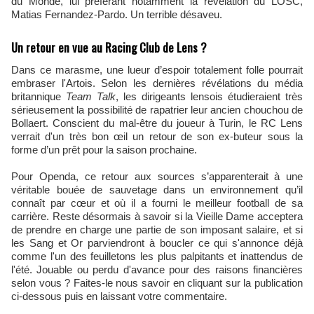
du Monde, lui préférant notamment la révélation du LOSC,
Matias Fernandez-Pardo. Un terrible désaveu.
Un retour en vue au Racing Club de Lens ?
Dans ce marasme, une lueur d’espoir totalement folle pourrait
embraser l'Artois. Selon les dernières révélations du média
britannique
Team Talk
, les dirigeants lensois étudieraient très
sérieusement la possibilité de rapatrier leur ancien chouchou de
Bollaert. Conscient du mal-être du joueur à Turin, le RC Lens
verrait d'un très bon œil un retour de son ex-buteur sous la
forme d’un prêt pour la saison prochaine.
Pour Openda, ce retour aux sources s’apparenterait à une
véritable bouée de sauvetage dans un environnement qu’il
connaît par cœur et où il a fourni le meilleur football de sa
carrière. Reste désormais à savoir si la Vieille Dame acceptera
de prendre en charge une partie de son imposant salaire, et si
les Sang et Or parviendront à boucler ce qui s'annonce déjà
comme l'un des feuilletons les plus palpitants et inattendus de
l'été. Jouable ou perdu d'avance pour des raisons financières
selon vous ? Faites-le nous savoir en cliquant sur la publication
ci-dessous puis en laissant votre commentaire.