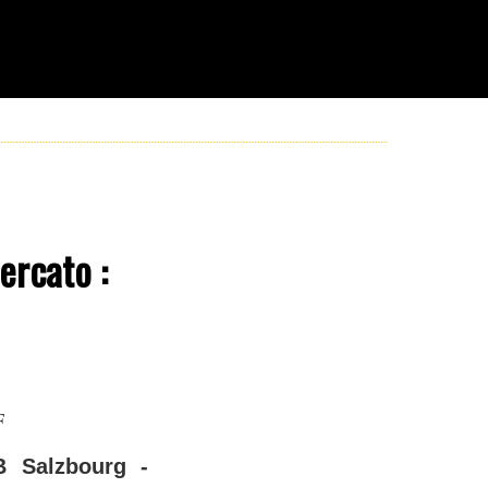
ercato :
F
B Salzbourg -