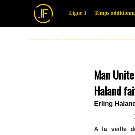
Ligue 1
Temps additionne
Man United
Haland fai
Erling Haland
A la veille 