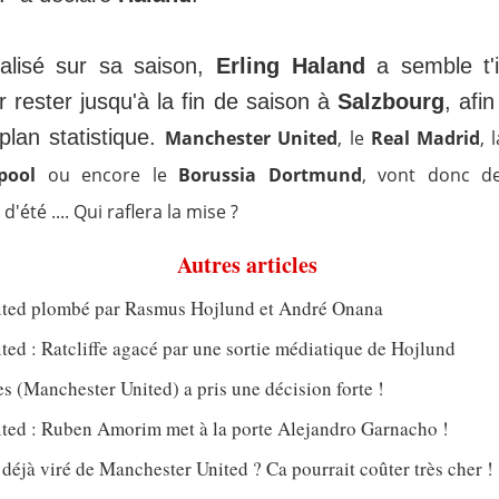
alisé sur sa saison,
Erling Haland
a semble t'i
r rester jusqu'à la fin de saison à
Salzbourg
, afi
plan statistique.
Manchester United
, le
Real Madrid
, 
pool
ou encore le
Borussia Dortmund
, vont donc de
été .... Qui raflera la mise ?
Autres articles
ted plombé par Rasmus Hojlund et André Onana
ed : Ratcliffe agacé par une sortie médiatique de Hojlund
 (Manchester United) a pris une décision forte !
ted : Ruben Amorim met à la porte Alejandro Garnacho !
jà viré de Manchester United ? Ca pourrait coûter très cher !