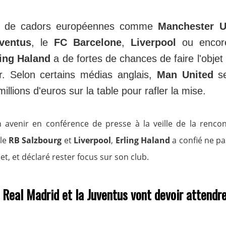
ur de cadors européennes comme
Manchester U
ventus
, le
FC Barcelone
,
Liverpool
ou encor
ling Haland
a de fortes de chances de faire l'objet 
r. Selon certains médias anglais,
Man United
se
illions d'euros sur la table pour rafler la mise.
n avenir en conférence de presse à la veille de la renco
 le
RB Salzbourg
et
Liverpool
,
Erling Haland
a confié ne pa
t, et déclaré rester focus sur son club.
 Real Madrid et la Juventus vont devoir attendr