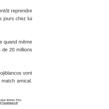
entôt reprendre
s jours chez lui
parle quand même
 de 20 millions
ojiblancos vont
r match amical.
nclear if/when 37yo
TheAthleticUK