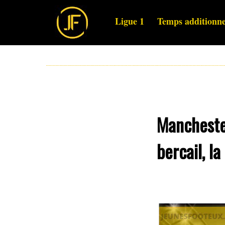
Ligue 1
Temps additionne
Manchester
bercail, l