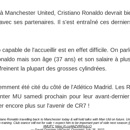
à Manchester United, Cristiano Ronaldo devrait bi
avec ses partenaires. Il s'est entraîné ces dernier
 capable de l'accueillir est en effet difficile. On 
naldo mais son âge (37 ans) et son salaire à plus
freinent la plupart des grosses cylindrées.
ment été cité du côté de l'Atlético Madrid. Les R
onter MU samedi prochain pour leur avant-dernie
r encore plus sur l'avenir de CR7 !
iano Ronaldo travelling back to Manchester today & will hold talks with Man Utd on future. U
to training. Club stance still not for sale + expect him to be important part of side next season
@
#MUFC
https://t.co/4AZVRPm1cO
— David Ornstein (@David_Ornstein)
July 25, 2022