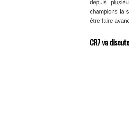
depuis plusie
champions la s
être faire avan
CR7 va discut