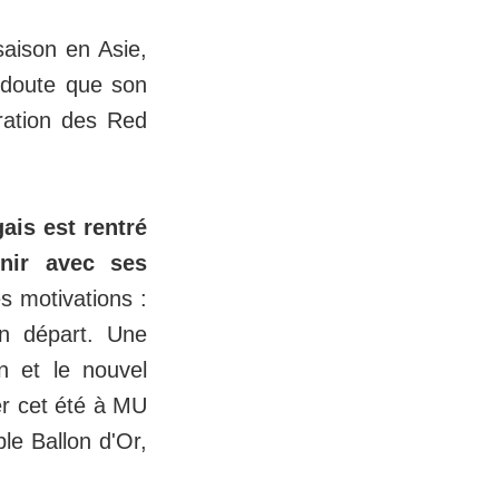
aison en Asie,
 doute que son
aration des Red
gais est rentré
nir avec ses
s motivations :
on départ. Une
n et le nouvel
er cet été à MU
le Ballon d'Or,