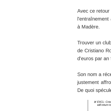
Avec ce retour 
l'entraînement 
à Madère.
Trouver un club
de Cristiano Ro
d'euros par an 
Son nom a récem
justement affr
De quoi spécule
🚨 EXCL: Crist
will return 