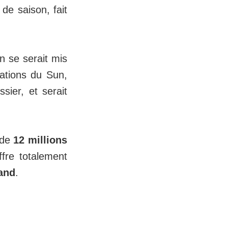
de saison, fait
en se serait mis
mations du Sun,
sier, et serait
 de
12 millions
fre totalement
land
.