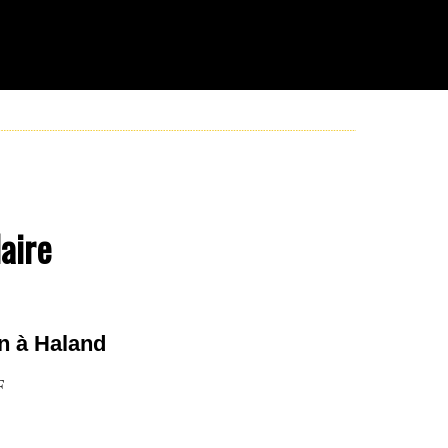
aire
n à Haland
F