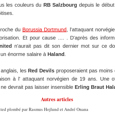
us les couleurs du
RB Salzbourg
depuis le début 
itises.
proche du
Borussia Dortmund
, l'attaquant norvégi
isation. Et pour cause .... . D'après des infor
nited
n'aurait pas dit son dernier mot sur ce dos
r un énorme salaire à
Haland
.
 anglais, les
Red Devils
proposeraient pas moins
ison à l' attaquant norvégien de 19 ans. Une of
 ne devrait pas laisser insensible
Erling Braut Ha
Autres articles
ted plombé par Rasmus Hojlund et André Onana