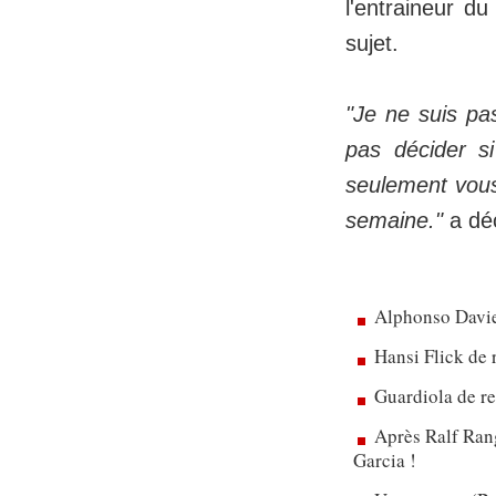
l'entraineur d
sujet.
"Je ne suis pa
pas décider si
seulement vous 
semaine."
a dé
Alphonso Davie
Hansi Flick de 
Guardiola de re
Après Ralf Rang
Garcia !